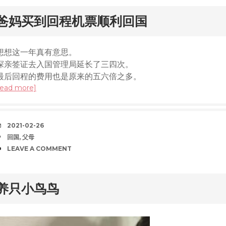
rd
爸妈买到回程机票顺利回国
想想这一年真有意思。
探亲签证去入国管理局延长了三四次。
最后回程的费用也是原来的五六倍之多。
read more]
DATE
2021-02-26
TAGS
回国
,
父母
COMMENTS
LEAVE A COMMENT
rd
养只小鸟鸟