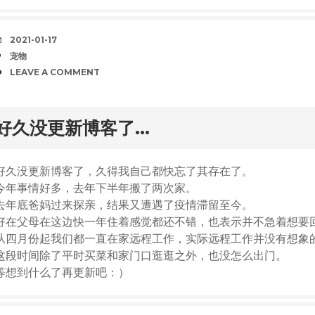
DATE
2021-01-17
TAGS
宠物
COMMENTS
LEAVE A COMMENT
rd
好久没更新博客了…
好久没更新博客了，久得我自己都快忘了其存在了。
今年事情好多，去年下半年搬了两次家。
去年底爸妈过来探亲，结果又遭遇了疫情滞留至今。
好在父母在这边快一年住着感觉都还不错，也表示并不急着想要
从四月份起我们都一直在家远程工作，实际远程工作并没有想象
这段时间除了平时买菜和家门口逛逛之外，也没怎么出门。
等想到什么了再更新吧：）