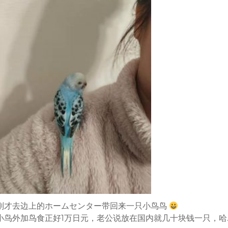
刚才去边上的ホームセンター带回来一只小鸟鸟
小鸟外加鸟食正好1万日元，老公说放在国内就几十块钱一只，哈