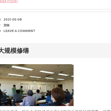
read more]
DATE
2021-05-08
TAGS
宠物
COMMENTS
LEAVE A COMMENT
rd
大规模修缮