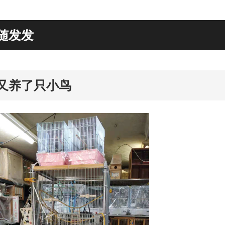
随发发
rd
又养了只小鸟