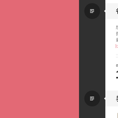
Standa
[
Standa