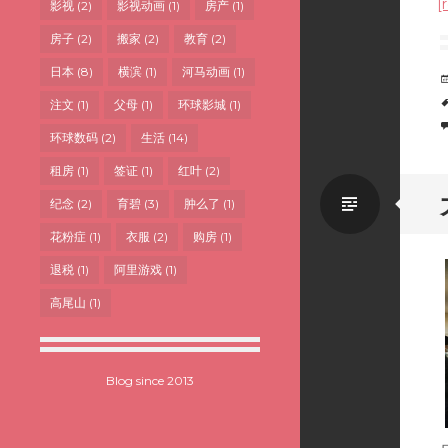
[
影视
(2)
影视动画
(1)
房产
(1)
房子
(2)
搬家
(2)
教育
(2)
日本
(8)
横滨
(1)
河马动画
(1)
注文
(1)
父母
(1)
环球影城
(1)
环球数码
(2)
生活
(14)
租房
(1)
签证
(1)
红叶
(2)
Standa
纪念
(2)
育碧
(3)
肿么了
(1)
花粉症
(1)
衣服
(2)
购房
(1)
退税
(1)
阿里游戏
(1)
高尾山
(1)
Blog since 2013