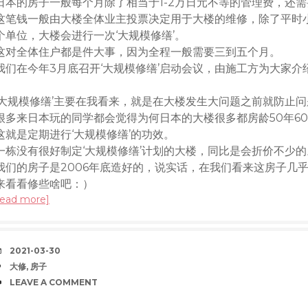
日本的房子一般每个月除了相当于1-2万日元不等的管理费，还需
这笔钱一般由大楼全体业主投票决定用于大楼的维修，除了平时小修
个单位，大楼会进行一次‘大规模修缮’。
这对全体住户都是件大事，因为全程一般需要三到五个月。
我们在今年3月底召开‘大规模修缮’启动会议，由施工方为大家
‘大规模修缮’主要在我看来，就是在大楼发生大问题之前就防止
很多来日本玩的同学都会觉得为何日本的大楼很多都房龄50年6
这就是定期进行‘大规模修缮’的功效。
一栋没有很好制定‘大规模修缮’计划的大楼，同比是会折价不少的
我们的房子是2006年底造好的，说实话，在我们看来这房子几
来看看修些啥吧：）
read more]
DATE
2021-03-30
TAGS
大修
,
房子
COMMENTS
LEAVE A COMMENT