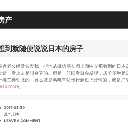
房产
rd
想到就随便说说日本的房子
最近老公经常转发我一些他从微信朋友圈上面中介那看到的日本
没错，看上去是很合算的。但是，仔细看就会发现，房子多半是
一楼二楼朝北的，要么就是离电车站步行超过15分钟的，或是户
read more]
DATE
2017-03-30
TAGS
房产
,
日本
COMMENTS
LEAVE A COMMENT